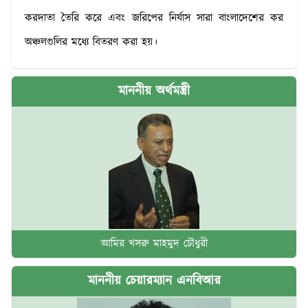
করদাতা তৈরি করে এবং জরিপের নির্যাস সারা বাংলাদেশের কর
অঞ্চলগুলির মধ্যে বিতরণ করা হয়।
মাননীয় অর্থমন্ত্রী
আমির খসরু মাহমুদ চৌধুরী
মাননীয় চেয়ারম্যান এনবিআর