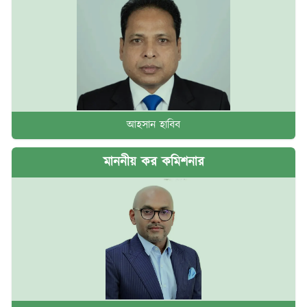
আহসান হাবিব
মাননীয় কর কমিশনার