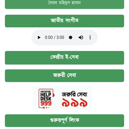
সৈয়দ মহিদুল হাসান
জাতীয় সংগীত
কেন্দ্রীয় ই-সেবা
জরুরী সেবা
গুরুত্তপূর্ণ লিংক