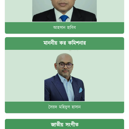
আহসান হাবিব
মাননীয় কর কমিশনার
সৈয়দ মহিদুল হাসান
জাতীয় সংগীত