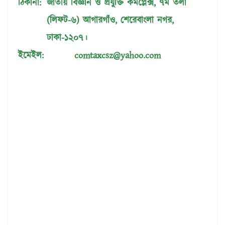
ঠিকানা
:
জাতীয় বিজ্ঞান ও প্রযুক্তি কমপ্লেক্স, ৭ম তলা
(লিফট-৬) আগারগাঁও, শেরেবাংলা নগর,
ঢাকা-১২০৭।
ইমেইল
:
comtaxcsz@yahoo.com