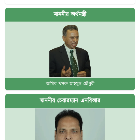
মাননীয় অর্থমন্ত্রী
আমির খসরু মাহমুদ চৌধুরী
মাননীয় চেয়ারম্যান এনবিআর