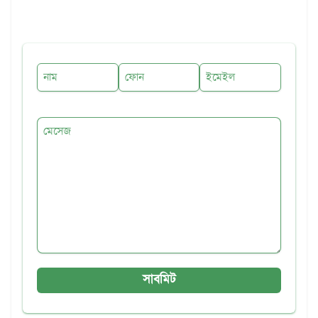
নাম
ফোন
ইমেইল
মেসেজ
সাবমিট