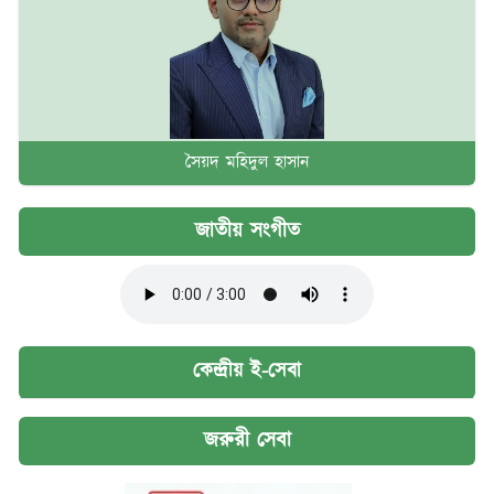
সৈয়দ মহিদুল হাসান
জাতীয় সংগীত
কেন্দ্রীয় ই-সেবা
জরুরী সেবা