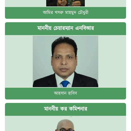
আমির খসরু মাহমুদ চৌধুরী
মাননীয় চেয়ারম্যান এনবিআর
আহসান হাবিব
মাননীয় কর কমিশনার