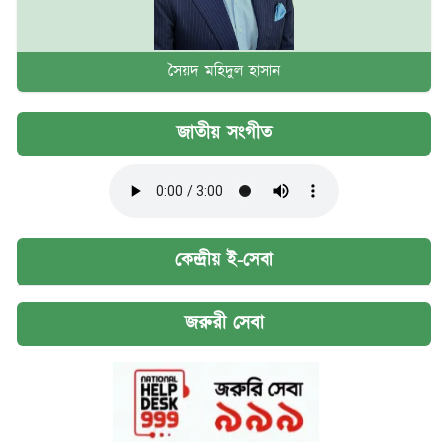
সৈয়দ মহিদুল হাসান
জাতীয় সংগীত
কেন্দ্রীয় ই-সেবা
জরুরী সেবা