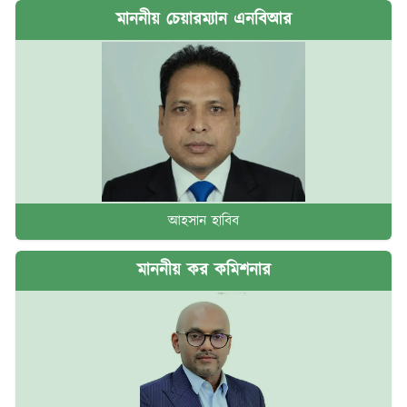
মাননীয় চেয়ারম্যান এনবিআর
আহসান হাবিব
মাননীয় কর কমিশনার