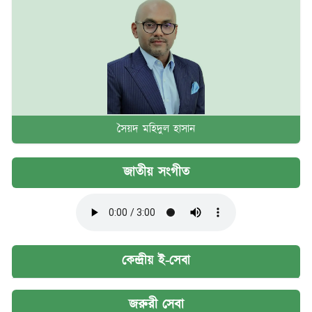
সৈয়দ মহিদুল হাসান
জাতীয় সংগীত
কেন্দ্রীয় ই-সেবা
জরুরী সেবা