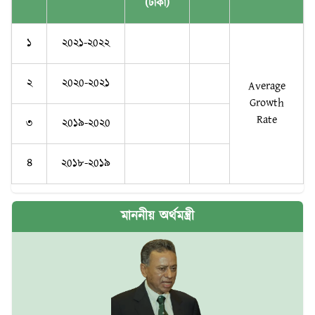
(টাকা)
১
২0২১-২0২২
২
২0২0-২0২১
Average
Growth
Rate
৩
২0১৯-২0২0
৪
২0১৮-২0১৯
মাননীয় অর্থমন্ত্রী