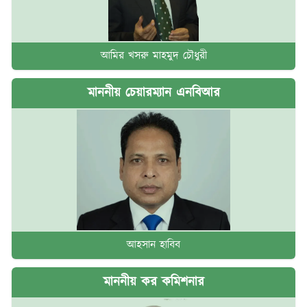
আমির খসরু মাহমুদ চৌধুরী
মাননীয় চেয়ারম্যান এনবিআর
আহসান হাবিব
মাননীয় কর কমিশনার